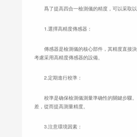
爲了提高四合一檢測儀的精度，可以采取以
1.選擇高精度傳感器：
傳感器是檢測儀的核心部件，其精度直接決定
考慮采用高精度傳感器的設備。
2.定期進行校準：
校準是确保檢測儀測量準确性的關鍵步驟。通
差，從而提高測量精度。
3.注意環境因素：