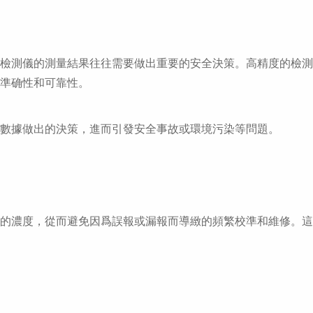
測儀的測量結果往往需要做出重要的安全決策。高精度的檢測
準确性和可靠性。
據做出的決策，進而引發安全事故或環境污染等問題。
濃度，從而避免因爲誤報或漏報而導緻的頻繁校準和維修。這