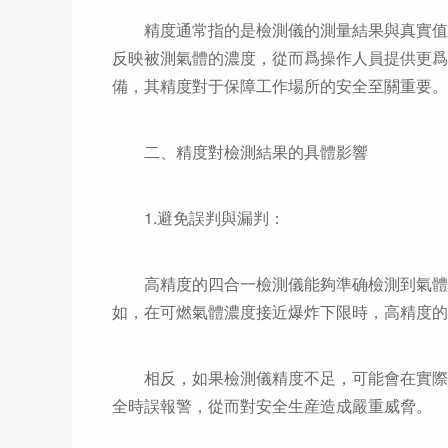
精度通常指的是檢測儀的測量結果與真實值之
反映被測氣體的濃度，從而爲操作人員提供更爲
備，其精度對于保障工作場所的安全至關重要。
二、精度對檢測結果的具體影響
1.避免誤判與漏判：
高精度的四合一檢測儀能夠準确檢測到氣體濃
如，在可燃氣體濃度接近爆炸下限時，高精度的
相反，如果檢測儀精度不足，可能會在實際氣
全時誤報警，從而對安全生産造成嚴重威脅。