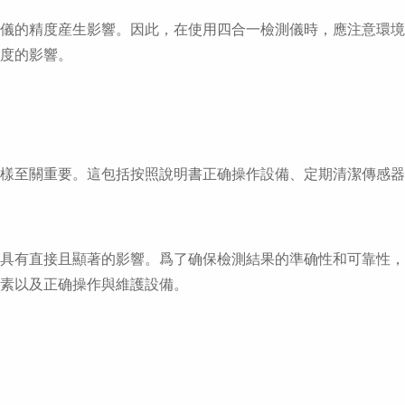
的精度産生影響。因此，在使用四合一檢測儀時，應注意環境
度的影響。
至關重要。這包括按照說明書正确操作設備、定期清潔傳感器
有直接且顯著的影響。爲了确保檢測結果的準确性和可靠性，
素以及正确操作與維護設備。