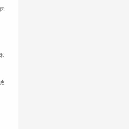
因
和
應