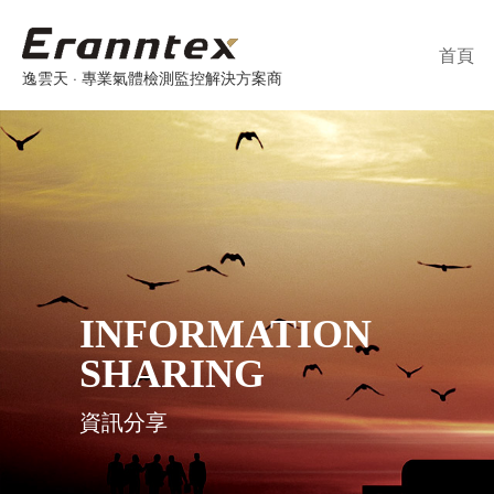
首頁
逸雲天 · 專業氣體檢測監控解決方案商
INFORMATION
SHARING
資訊分享