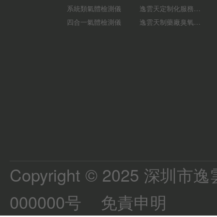
系統類氣體檢測儀
逸雲天定制化服務：制藥廠廢氣檢測方案
四合一氣體檢測儀
逸雲天制藥廠臭氧消毒監測解決方案：***消毒效果，實現數據即時打印
Copyright © 2025 
000000号
免責申明