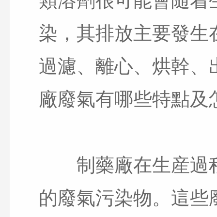
染，其排放主要發生
過濾、離心、烘幹、
廠廢氣有哪些特點及
制藥廠在生産過程
的廢氣污染物。這些