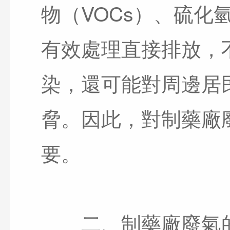
物（VOCs）、硫化
有效處理直接排放，
染，還可能對周邊居
脅。因此，對制藥廠
要。
二、制藥廠廢氣