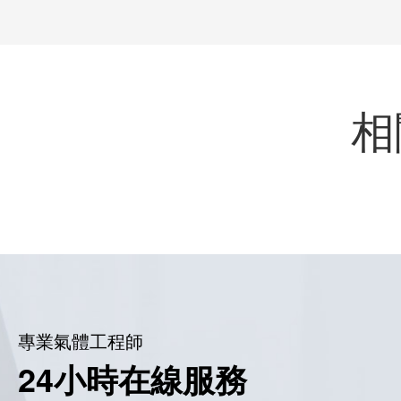
相
專業氣體工程師
24小時在線服務