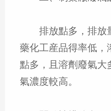
排放點多，排放量
藥化工産品得率低，
點多，且溶劑廢氣大
氣濃度較高。