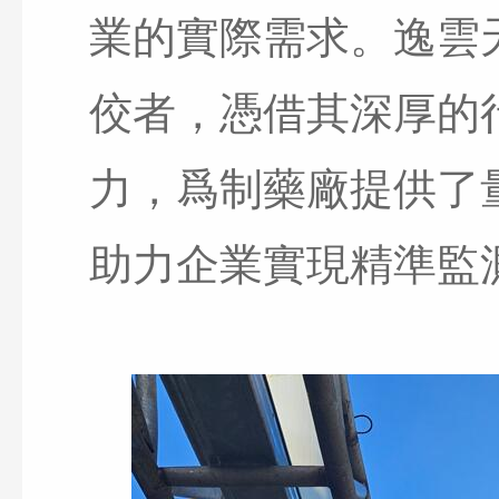
業的實際需求。逸雲
佼者，憑借其深厚的
力，爲制藥廠提供了
助力企業實現精準監