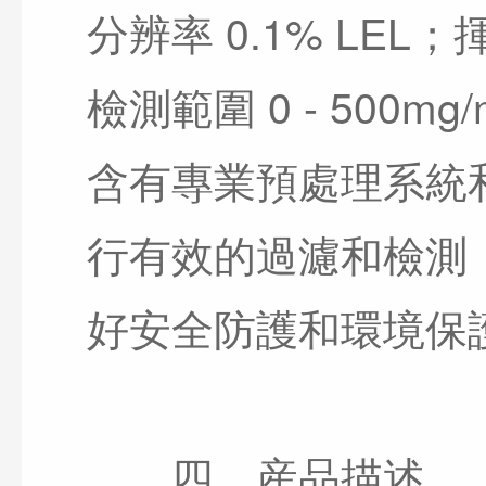
分辨率 0.1% LEL
檢測範圍 0 - 500mg
含有專業預處理系統
行有效的過濾和檢測
好安全防護和環境保
四、産品描述