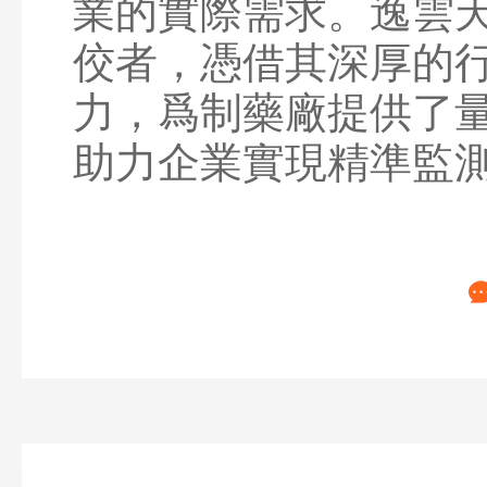
業的實際需求。逸雲
佼者，憑借其深厚的
力，爲制藥廠提供了
助力企業實現精準監