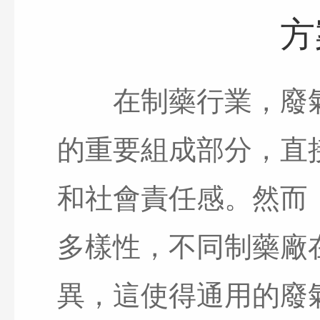
方
在制藥行業，廢氣
的重要組成部分，直
和社會責任感。然而
多樣性，不同制藥廠
異，這使得通用的廢