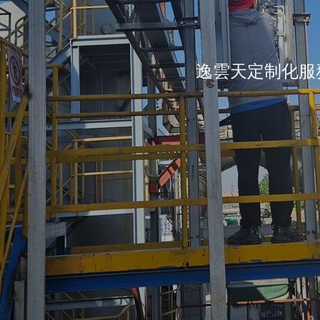
逸雲天定制化服