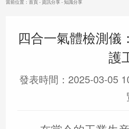
當前位置：
首頁
-
資訊分享
-
知識分享
四合一氣體檢測儀
護
發表時間：2025-03-05