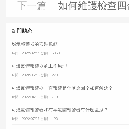
下一篇
如何維護檢查四
熱門動态
燃氣報警器的安裝規範
時間：2022/02/11 浏覽：5353
可燃氣體報警器的工作原理
時間：2022/05/16 浏覽：279
可燃氣體報警器一直報警是什麽原因？如何解決？
時間：2022/04/13 浏覽：719
可燃氣體報警器和有毒氣體報警器有什麽區别？
時間：2022/07/28 浏覽：123