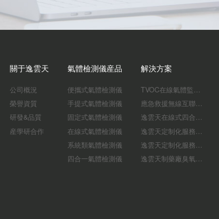
關于逸雲天
氣體檢測儀産品
解決方案
公司概況
便攜式氣體檢測儀
TVOC在線氣體監測儀解決方案
榮譽資質
手提式氣體檢測儀
應急救援無線互聯預警系統（區域監測系統）技術方案
研發&品質
固定式氣體檢測儀
逸雲天在線式四合一氣體檢測儀：促進隧道内數據即時傳輸，打造互聯新态勢
産學研合作
在線式氣體檢測儀
逸雲天定制化服務：開啓氟化工氣體檢測新紀元
系統類氣體檢測儀
逸雲天定制化服務：制藥廠廢氣檢測方案
四合一氣體檢測儀
逸雲天制藥廠臭氧消毒監測解決方案：确保消毒效果，實現數據即時打印